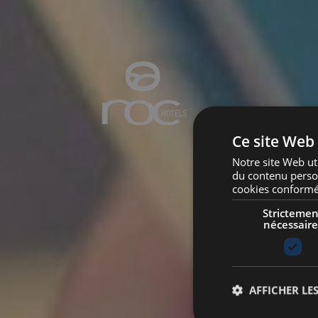
Ce site Web 
Notre site Web ut
du contenu personn
cookies conformém
Strictemen
nécessaire
AFFICHER LES