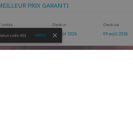
MEILLEUR PRIX GARANTI
 Invités
Check-in
Check-out
UNDO
status code 403
GARANTIE DU
ASSISTAN
MEILLEUR PRIX
PERSONN
CONTACT AVEC NOU